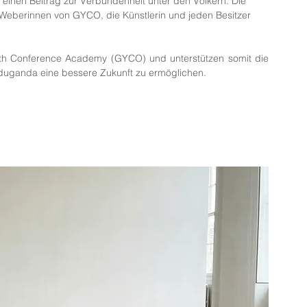
einen Beitrag zur Verbundenheit unter den Völkern. Die 
e Weberinnen von GYCO, die Künstlerin und jeden Besitzer 
outh Conference Academy (GYCO) und unterstützen somit die 
rduganda eine bessere Zukunft zu ermöglichen.