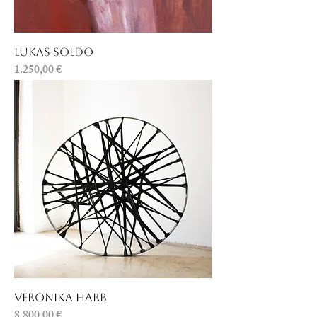
Lukas Soldo
Preis
1.250,00 €
Veronika Harb
Preis
8.800,00 €