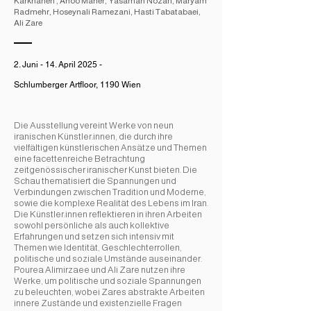
Karkhaneh , Ahoo Maher, Yasaman Nozari, Maryam
Radmehr, Hoseynali Ramezani, Hasti Tabatabaei,
Ali Zare
2. Juni - 14. April 2025 -
Schlumberger Artfloor, 1190 Wien
Die Ausstellung vereint Werke von neun
iranischen Künstler:innen, die durch ihre
vielfältigen künstlerischen Ansätze und Themen
eine facettenreiche Betrachtung
zeitgenössischer iranischer Kunst bieten. Die
Schau thematisiert die Spannungen und
Verbindungen zwischen Tradition und Moderne,
sowie die komplexe Realität des Lebens im Iran.
Die Künstler:innen reflektieren in ihren Arbeiten
sowohl persönliche als auch kollektive
Erfahrungen und setzen sich intensiv mit
Themen wie Identität, Geschlechterrollen,
politische und soziale Umstände auseinander.
Pourea Alimirzaee und Ali Zare nutzen ihre
Werke, um politische und soziale Spannungen
zu beleuchten, wobei Zares abstrakte Arbeiten
innere Zustände und existenzielle Fragen