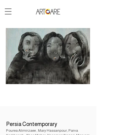
Persia Contemporary
Pourea Alimirzaee , Mary Hassanpour, Parva